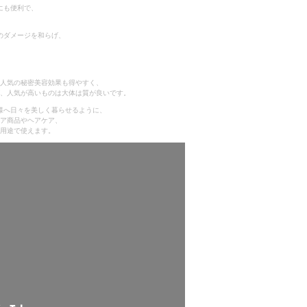
にも便利で、
のダメージを和らげ、
人気の秘密美容効果も得やすく、
、人気が高いものは大体は質が良いです。
客様へ日々を美しく暮らせるように、
ア商品やヘアケア、
用途で使えます。