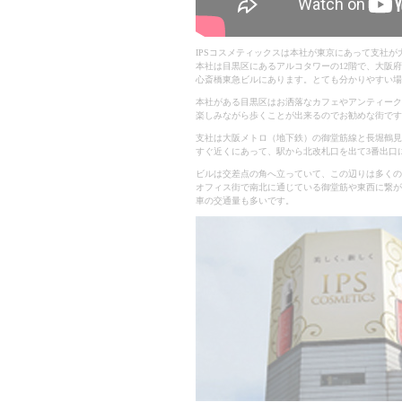
IPSコスメティックスは本社が東京にあって支社が大
本社は目黒区にあるアルコタワーの12階で、大阪
心斎橋東急ビルにあります。とても分かりやすい場
本社がある目黒区はお洒落なカフェやアンティーク
楽しみながら歩くことが出来るのでお勧めな街です
支社は大阪メトロ（地下鉄）の御堂筋線と長堀鶴見
すぐ近くにあって、駅から北改札口を出て3番出口
ビルは交差点の角へ立っていて、この辺りは多くの
オフィス街で南北に通じている御堂筋や東西に繋が
車の交通量も多いです。