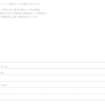
ッション雑誌などでも紹介されてます。
、時代と共に様子が変わって今は高級
南北に分けて北船場と南船場という地域名で
の南船場とは違う地域を含んでます。
クリーム
ンス
ーラブ