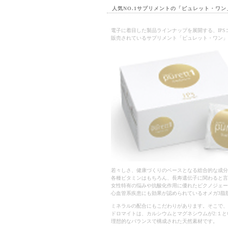
人気NO.1サプリメントの「ピュレット・ワン
電子に着目した製品ラインナップを展開する、IPS
販売されているサプリメント「ピュレット・ワン」
若々しさ、健康づくりのベースとなる総合的な成分
各種ビタミンはもちろん、長寿遺伝子に関わると言
女性特有の悩みや抗酸化作用に優れたピクノジェー
心血管系疾患にも効果が認められているオメガ3脂
ミネラルの配合にもこだわりがあります。そこで、
ドロマイトは、カルシウムとマグネシウムが2:１
理想的なバランスで構成された天然素材です。