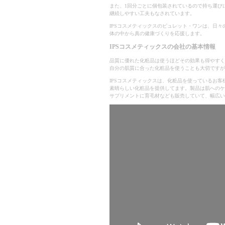
また、1回分ごとに個包装されているので持ち運び
継続しやすい工夫もなされています。
IPSコスメティックスのピュレット・ワンは、日々
体の中から真の健康づくりを応援します。
IPSコスメティックスの会社の基本情報
品質に優れた化粧品は使うほどその効果も得やすく
自分の肌質に合った化粧品を使うことも大切ですが
IPSコスメティックスは、化粧品を使っているお
素晴らしい化粧品を提供してます。製品は肌へのケ
サプリメントに育毛材なども販売していて、幅広い