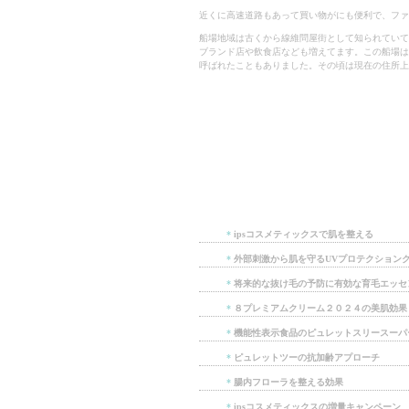
近くに高速道路もあって買い物がにも便利で、ファ
船場地域は古くから線維問屋街として知られていて
ブランド店や飲食店なども増えてます。この船場は
呼ばれたこともありました。その頃は現在の住所上
*
ipsコスメティックスで肌を整える
*
外部刺激から肌を守るUVプロテクション
*
将来的な抜け毛の予防に有効な育毛エッセ
*
８プレミアムクリーム２０２４の美肌効果
*
機能性表示食品のピュレットスリースーパ
*
ピュレットツーの抗加齢アプローチ
*
腸内フローラを整える効果
*
ipsコスメティックスの増量キャンペーン