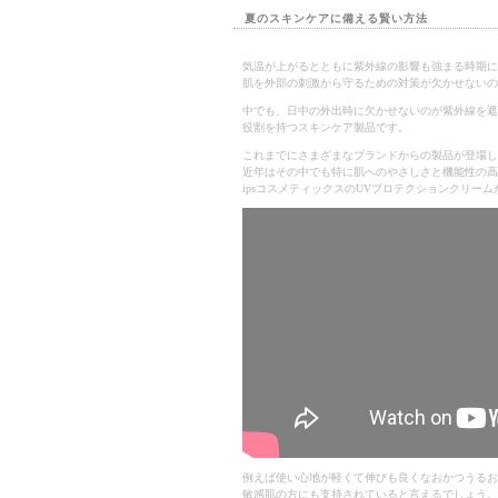
夏のスキンケアに備える賢い方法
気温が上がるとともに紫外線の影響も強まる時期に
肌を外部の刺激から守るための対策が欠かせないの
中でも、日中の外出時に欠かせないのが紫外線を遮
役割を持つスキンケア製品です。
これまでにさまざまなブランドからの製品が登場し
近年はその中でも特に肌へのやさしさと機能性の高
ipsコスメティックスのUVプロテクションクリー
例えば使い心地が軽くて伸びも良くなおかつうるお
敏感肌の方にも支持されていると言えるでしょう。