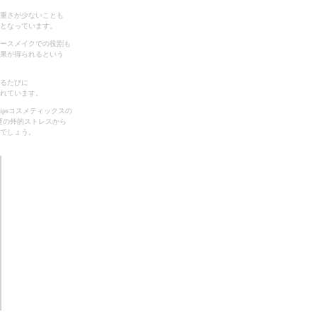
重さが少ないことも
となっています。
ースメイクでの役割も
果が得られるという
るたびに
れています。
psコスメティックスの
夏の外的ストレスから
でしょう。