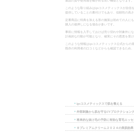
製品の質や使用感を確かめる良い機会となります。
このような取り組みはipsコスメティックスが自信
提供していることの裏付けでもあり、信頼性の高さ
定番商品に特典を加える形の施策は初めての人にも
購入の後押しになる場合が多いです。
事前に情報を入手しておけば売り切れや対象外にな
計画的な行動が可能となり、確実にその恩恵を受け
このような情報はipsコスメティックス公式からの
既存の利用者の口コミなどからも確認できるため、
*
ipsコスメティックスで肌を整える
*
外部刺激から肌を守るUVプロテクション
*
将来的な抜け毛の予防に有効な育毛エッセ
*
８プレミアムクリーム２０２４の美肌効果