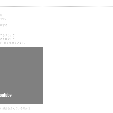
は、
です。
断する
てきましたが、
さを両立した
ムが注目を集めています。
い成分を含んでいる部分は、