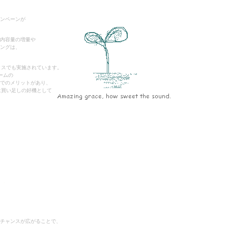
ンペーンが
内容量の増量や
ングは、
クスでも実施されています。
ームの
でのメリットがあり、
は買い足しの好機として
チャンスが広がることで、